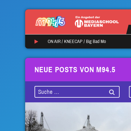
ON AIR /
KNEECAP
/
Big Bad Mo
NEUE POSTS VON M94.5