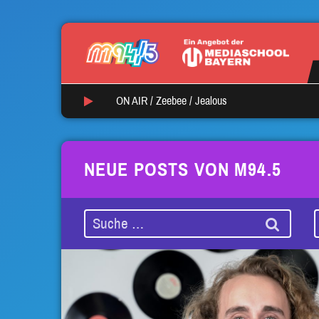
ON AIR /
Zeebee
/
Jealous
NEUE POSTS VON M94.5