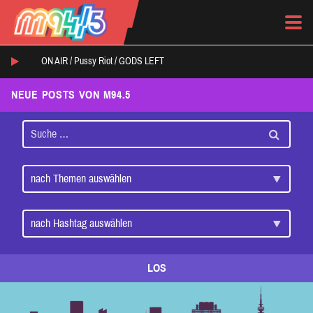
ON AIR /
Pussy Riot
/
GODS LEFT
NEUE POSTS VON M94.5
LOS