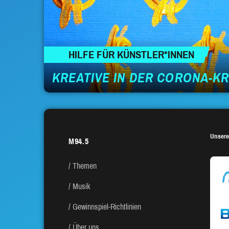
HILFE FÜR KÜNSTLER*INNEN
KREATIVE IN DER CORONA-KR
Unsere
M94.5
Themen
Musik
Gewinnspiel-Richtlinien
Über uns