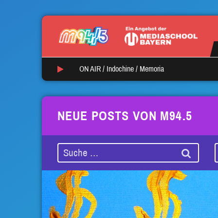
ON AIR /
Indochine
/
Memoria
NEUE POSTS VON M94.5