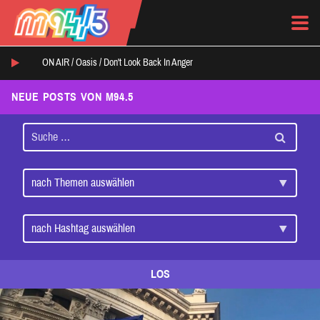
ON AIR /
Oasis
/
Don't Look Back In Anger
NEUE POSTS VON M94.5
LOS