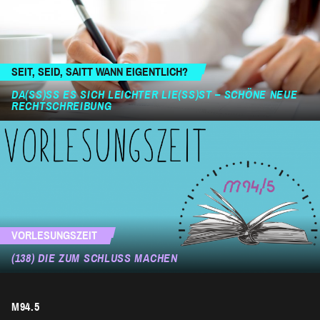
SEIT, SEID, SAITT WANN EIGENTLICH?
DA(SS)SS ES SICH LEICHTER LIE(SS)ST – SCHÖNE NEUE RE
CHTSCHREIBUNG
VORLESUNGSZEIT
(138) DIE ZUM SCHLUSS MACHEN
M94.5