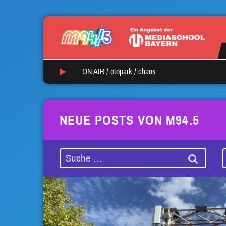
ON AIR /
otopark
/
chaos
NEUE POSTS VON M94.5