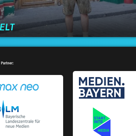
WELT
 Partner: