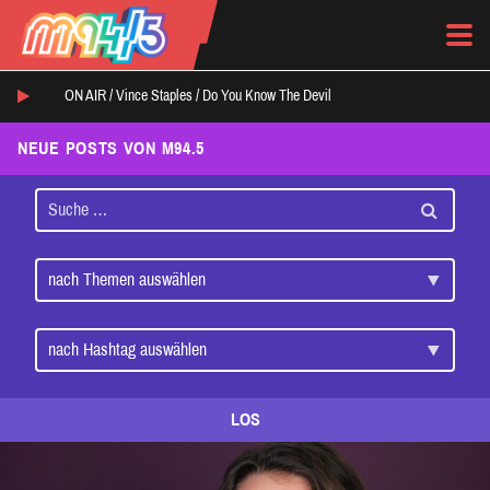
ON AIR /
Vince Staples
/
Do You Know The Devil
NEUE POSTS VON M94.5
LOS