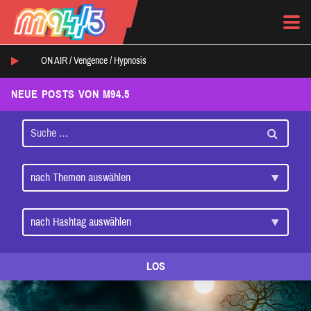
ON AIR /
Vengence
/
Hypnosis
NEUE POSTS VON M94.5
LOS