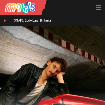
ON AIR /
Eddie Lung
/
Brilliance