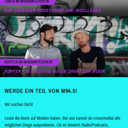
EMILK IM MUSIKINTERVIEW
RAP ZWISCHEN GROSSSTADT UND INSELLEBEN
KUPFER IM MUSIKINTERVIEW
KUPFER – MIT RICHTIG GUTEM DRAHT ZUR MUSIK
WERDE EIN TEIL VON M94.5!
Wir suchen Dich!
Leute die Bock auf Medien haben. Bei uns kannst du crossmedial alle
möglichen Dinge ausprobieren. Ob im Bereich Radio/Podcasts,