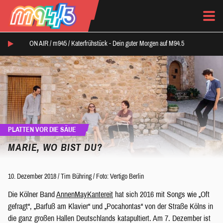
ON AIR /
m945
/
Katerfrühstück - Dein guter Morgen auf M94.5
PLATTEN VOR DIE SÄUE
MARIE, WO BIST DU?
10. Dezember 2018
/
Tim Bühring
/
Foto: Vertigo Berlin
Die Kölner Band
AnnenMayKantereit
hat sich 2016 mit Songs wie „Oft
gefragt“, „Barfuß am Klavier“ und „Pocahontas“ von der Straße Kölns in
die ganz großen Hallen Deutschlands katapultiert. Am 7. Dezember ist