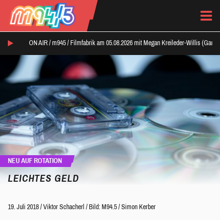
ON AIR /
m945
/
Filmfabrik am 05.08.2026 mit Megan Kreileder-Willis (Ganz
NEU AUF ROTATION
LEICHTES GELD
19. Juli 2018
/
Viktor Schacherl
/
Bild: M94.5 / Simon Kerber