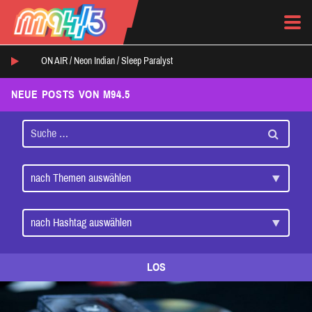
ON AIR /
Neon Indian
/
Sleep Paralyst
NEUE POSTS VON M94.5
LOS