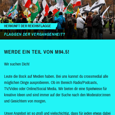
HERKUNFT DER REICHSFLAGGE
FLAGGEN DER VERGANGENHEIT?
WERDE EIN TEIL VON M94.5!
Wir suchen Dich!
Leute die Bock auf Medien haben. Bei uns kannst du crossmedial alle
möglichen Dinge ausprobieren. Ob im Bereich Radio/Podcasts,
TV/Video oder Online/Social Media. Wir bieten dir eine Spielwiese für
kreative Ideen und sind immer auf der Suche nach den Moderator:innen
und Gesichtern von morgen.
Unser Angebot ist so groß und vielschichtig, dass für jeden etwas dabei