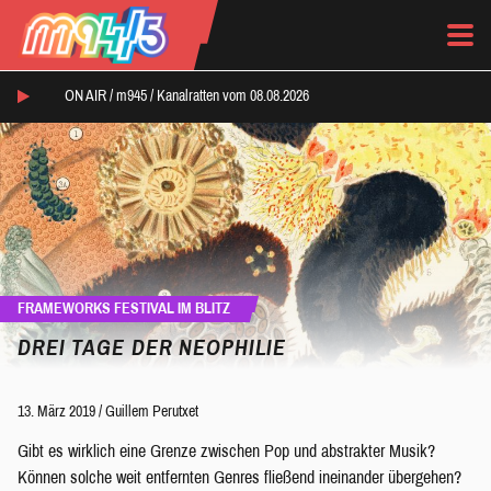
ON AIR /
m945
/
Kanalratten vom 08.08.2026
FRAMEWORKS FESTIVAL IM BLITZ
DREI TAGE DER NEOPHILIE
13. März 2019
/
Guillem Perutxet
Gibt es wirklich eine Grenze zwischen Pop und abstrakter Musik?
Können solche weit entfernten Genres fließend ineinander übergehen?