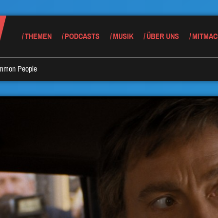
THEMEN
PODCASTS
MUSIK
ÜBER UNS
MITMAC
mmon People