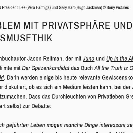
d Präsident: Lee (Vera Farmiga) und Gary Hart (Hugh Jackman) © Sony Pictures
LEM MIT PRIVATSPHÄRE UND
ISMUSETHIK
hbuchautor Jason Reitman, der mit
Juno
und
Up in the Ai
filmte mit
Der Spitzenkandidat
das Buch
All the Truth is
id
. Darin werden einige bis heute relevante Gewissenskon
r diskutiert, ob es sich ein Medium leisten kann, bei de
itzumachen. Dass das Durchleuchten von Privatleben G
Hart selbst zur Debatte:
lich geführten Leben mögen manche Dinge interessant se