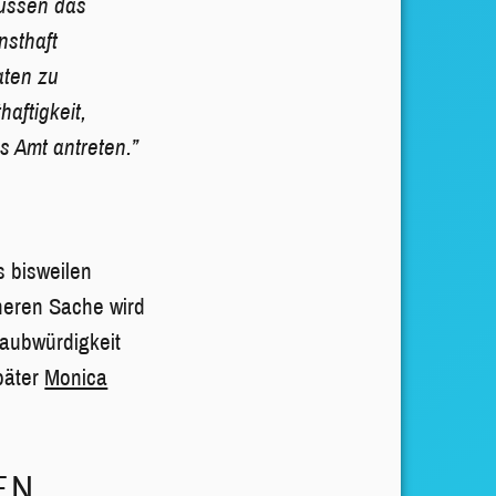
müssen das
nsthaft
aten zu
aftigkeit,
s Amt antreten.”
s bisweilen
heren Sache wird
aubwürdigkeit
später
Monica
EN