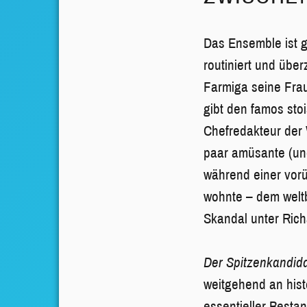
Das Ensemble ist g
routiniert und übe
Farmiga seine Frau
gibt den famos sto
Chefredakteur der
paar amüsante (und
während einer vor
wohnte – dem welt
Skandal unter Rich
Der Spitzenkandid
weitgehend an histo
essentieller Besta