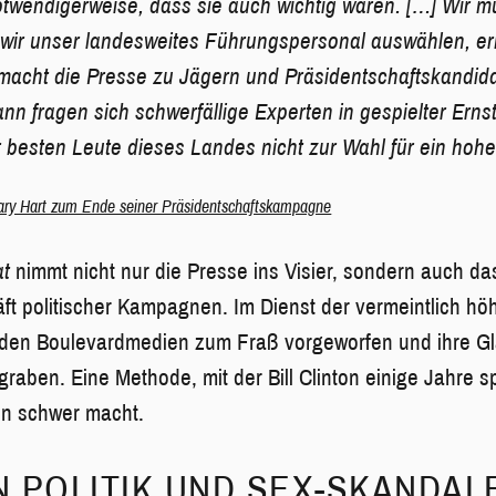
otwendigerweise, dass sie auch wichtig wären. […] Wir 
wir unser landesweites Führungspersonal auswählen, er
 macht die Presse zu Jägern und Präsidentschaftskandid
n fragen sich schwerfällige Experten in gespielter Ernsth
 besten Leute dieses Landes nicht zur Wahl für ein hohe
ry Hart zum Ende seiner Präsidentschaftskampagne
at
nimmt nicht nur die Presse ins Visier, sondern auch da
t politischer Kampagnen. Im Dienst der vermeintlich hö
e den Boulevardmedien zum Fraß vorgeworfen und ihre Gl
graben. Eine Methode, mit der Bill Clinton einige Jahre 
n schwer macht.
 POLITIK UND SEX-SKANDAL