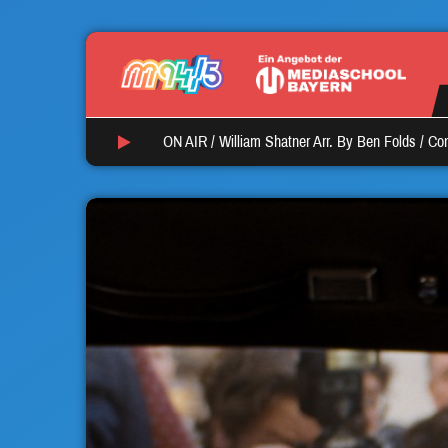
ON AIR /
William Shatner Arr. By Ben Folds
/
Co