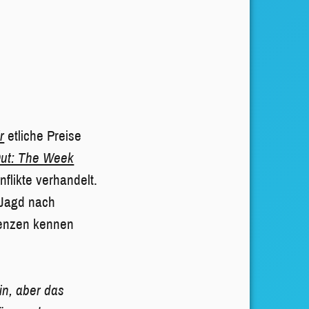
r
etliche Preise
 Out: The Week
flikte verhandelt.
r Jagd nach
renzen kennen
in, aber das