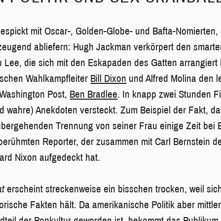
espickt mit Oscar-, Golden-Globe- und Bafta-Nomierten,
rzeugend abliefern: Hugh Jackman verkörpert den smarte
 Lee, die sich mit den Eskapaden des Gatten arrangiert
ischen Wahlkampfleiter
Bill Dixon
und Alfred Molina den 
 Washington Post,
Ben Bradlee
. In knapp zwei Stunden F
 wahre) Anekdoten versteckt. Zum Beispiel der Fakt, da
übergehenden Trennung von seiner Frau einige Zeit be
berühmten Reporter, der zusammen mit Carl Bernstein d
ard Nixon aufgedeckt hat.
at
erscheint streckenweise ein bisschen trocken, weil sic
rische Fakten hält. Da amerikanische Politik aber mittler
ndteil der Popkultur geworden ist, bekommt das Publikum h