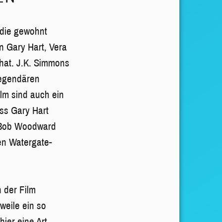
 die gewohnt
n Gary Hart, Vera
 hat. J.K. Simmons
legendären
ilm sind auch ein
ss Gary Hart
i Bob Woodward
en Watergate-
h der Film
weile ein so
ier eine Art