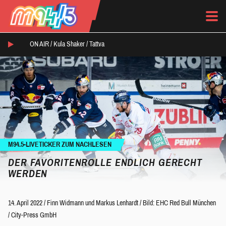
ON AIR /
Kula Shaker
/
Tattva
M94.5-LIVETICKER ZUM NACHLESEN
DER FAVORITENROLLE ENDLICH GERECHT
WERDEN
14. April 2022
/
Finn Widmann
und
Markus Lenhardt
/
Bild: EHC Red Bull München
/ City-Press GmbH