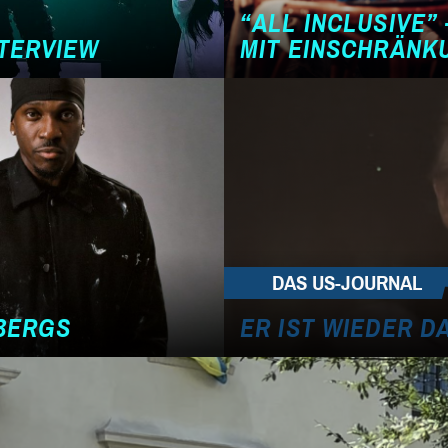
“ALL INCLUSIVE”
NTERVIEW
MIT EINSCHRÄN
DAS US-JOURNAL
EBERGS
ER IST WIEDER D