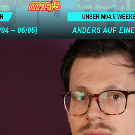
ER
UNSER M94.5 WEEK
04 – 05/05)
ANDERS AUF EINEN