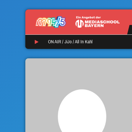
ON AIR /
JiJo
/
All In Kahl