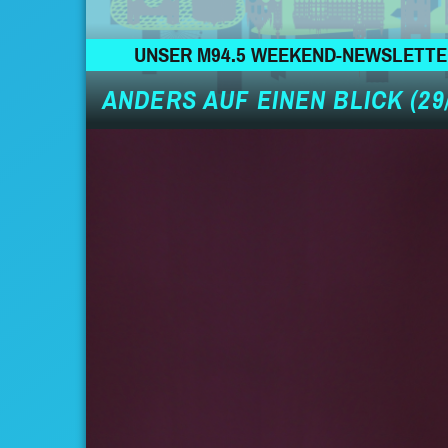
UNSER M94.5 WEEKEND-NEWSLETT
ANDERS AUF EINEN BLICK (29/