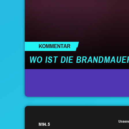
KOMMENTAR
WO IST DIE BRANDMAUE
SEITENNUMMERIERUNG
DER
BEITRÄGE
Unsere
M94.5