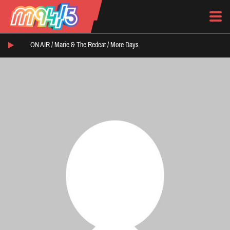
ON AIR /
Marie & The Redcat
/
More Days