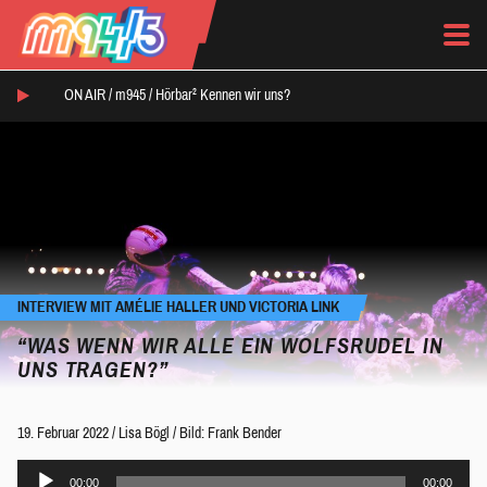
ON AIR /
m945
/
Hörbar² Kennen wir uns?
INTERVIEW MIT AMÉLIE HALLER UND VICTORIA LINK
“WAS WENN WIR ALLE EIN WOLFSRUDEL IN
UNS TRAGEN?”
19. Februar 2022
/
Lisa Bögl
/
Bild: Frank Bender
Audio-
00:00
00:00