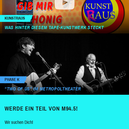
KUNSTRAUS
WAS HINTER DIESEM TAPE-KUNSTWERK STECKT
PHASE K
“TWO OF US” IM METROPOLTHEATER
WERDE EIN TEIL VON M94.5!
Wir suchen Dich!