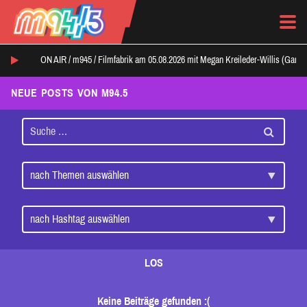
ON AIR /
m945
/
Filmfabrik am 05.08.2026 mit Megan Kreileder-Willis (Ganz
NEUE POSTS VON M94.5
LOS
Keine Beiträge gefunden :(