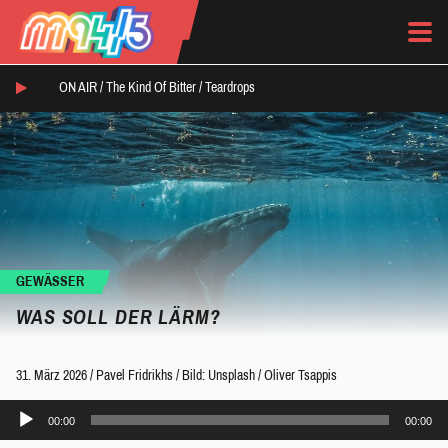
ON AIR /
The Kind Of Bitter
/
Teardrops
GEWÄSSER
WAS SOLL DER LÄRM?
31. März 2026
/
Pavel Fridrikhs
/
Bild: Unsplash / Oliver Tsappis
Audio-
00:00
00:00
Player