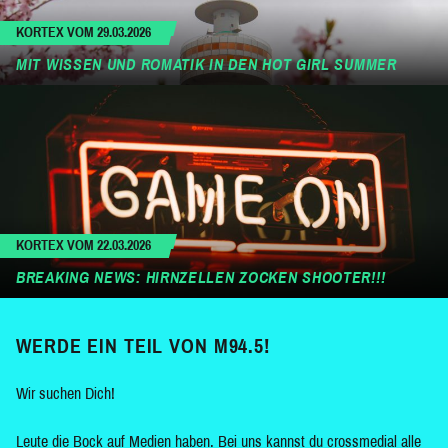
KORTEX VOM 29.03.2026
MIT WISSEN UND ROMATIK IN DEN HOT GIRL SUMMER
KORTEX VOM 22.03.2026
BREAKING NEWS: HIRNZELLEN ZOCKEN SHOOTER!!!
WERDE EIN TEIL VON M94.5!
Wir suchen Dich!
Leute die Bock auf Medien haben. Bei uns kannst du crossmedial alle