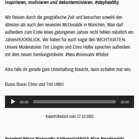
inspirieren, motivieren und dekonterminieren. #stayhealthy
Wir Reisen durch die geografische Zeit und besuchen sowohl den
ältesten als auch den neuesten McDonalds in München.
Was darf
außerdem zum Ende eines gelungenen Jahres nicht fehlen natürlich ein
JahresRÜCKBLICK. Wir haben für euch sogar den WICHTIGSTEN.
Unsere Moderatoren Tim Lüngen und Elmo Hüller sprechen außerdem
mit dem neuen Sendungsroboter. #Neu #Innovativ #Robot
Also falls ihr gerade gute Unterhaltung braucht, dann schaltet mal rein.
Bussi Bussi Elmo und Tim UWU
Audio-
00:00
00:00
Player
Katerfrühstück vom 17.12.2022
#content
#dose
#innovativ
#Jahresrückblick
#live
#mcdonalds