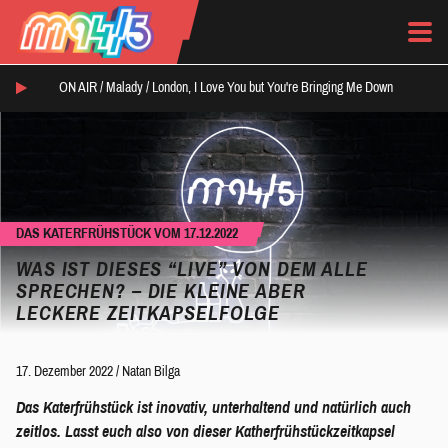
ON AIR /
Malady
/
London, I Love You but You're Bringing Me Down
DAS KATERFRÜHSTÜCK VOM 17.12.2022
WAS IST DIESES “LIVE” VON DEM ALLE
SPRECHEN? –
DIE KLEINE ABER
LECKERE ZEITKAPSELFOLGE
17. Dezember 2022
/
Natan Bilga
Das Katerfrühstück ist inovativ, unterhaltend und natürlich auch
zeitlos. Lasst euch also von dieser Katherfrühstückzeitkapsel