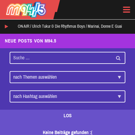
ON AIR /
Ulrich Tukur & Die Rhythmus Boys
/
Marinai, Donne E Guai
NEUE POSTS VON M94.5
LOS
Keine Beiträge gefunden :(