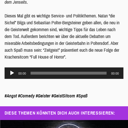
dem Jenseits.
Dieses Mal gibt es wichtige Service- und Politikthemen. Natan “die
Sichel” Bilga und Sebastian Polter-Bergsteiner geben allen, die neu in
die Geisterwelt gekommen sind, wichtige Tipps für das Leben nach
dem Tod. Außerdem berichten wir über die aktuelle Debatten um
miserable Arbeitsbedingungen in der Geisterbahn in Poltersdorf. Aber
auch Spaß muss sein: “Zeitgeist” präsentiert euch die neue Folge der
Krachersitcom “Full House of Horror”.
Audio-
00:00
00:00
Player
#Angst
#Comedy
#Geister
#GeistSitcom
#Spaß
DIESE THEMEN KÖNNTEN DICH AUCH INTERESSIEREN: