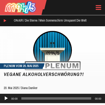
ON AIR /
Die Sterne
/
Mein Sonnenschirm Umspannt Die Welt
PLENUM VOM 20. MAI 2025
VEGANE ALKOHOLVERSCHWÖRUNG?!
20. Mai 2025
/
Diana Daniker
Audio-
00:00
00:00
Player