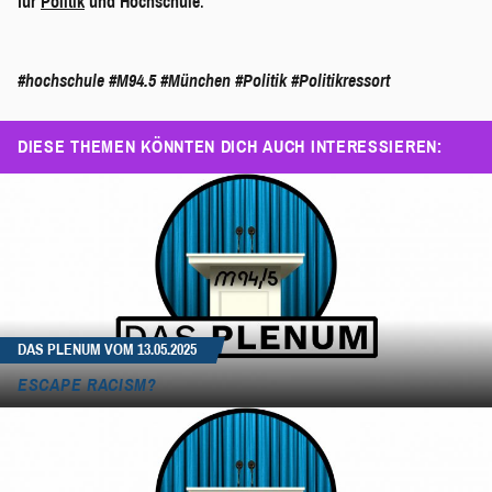
für
Politik
und Hochschule
.
#hochschule
#M94.5
#München
#Politik
#Politikressort
DIESE THEMEN KÖNNTEN DICH AUCH INTERESSIEREN:
DAS PLENUM VOM 13.05.2025
ESCAPE RACISM?