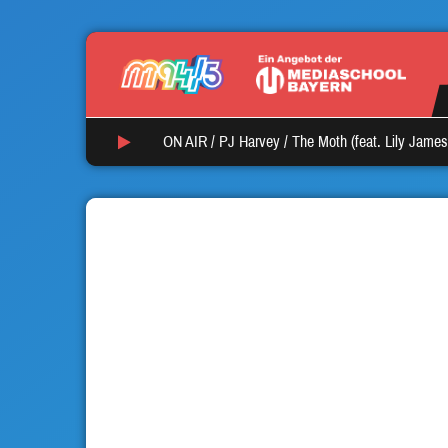
ON AIR /
PJ Harvey
/
The Moth (feat. Lily James