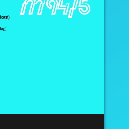
cast)
ltag