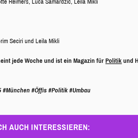
tte Reimers, Luca Samardzic, Leila Mikli
rim Seciri und Leila Mikli
eint jede Woche und ist ein Magazin für
Politik
und H
5
#München
#Öffis
#Politik
#Umbau
CH AUCH INTERESSIEREN: