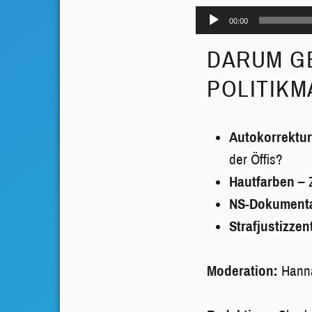
Audio-
00:00
Player
DARUM GE
POLITIKM
Autokorrektur
der Öffis?
Hautfarben
– 
NS-Dokumenta
Strafjustizze
Moderation:
Hanna