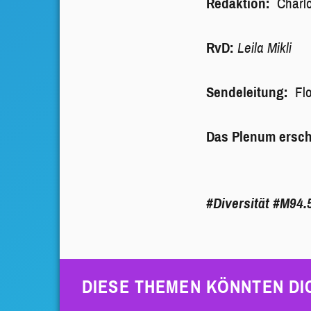
Redaktion:
Charlo
RvD:
Leila Mikli
Sendeleitung:
Flo
Das Plenum ersch
#Diversität
#M94.
DIESE THEMEN KÖNNTEN DI