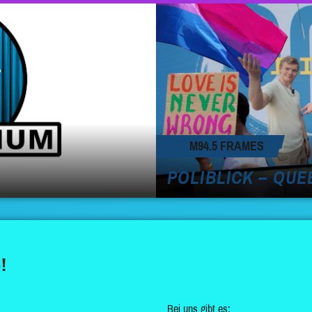
M94.5 FRAMES
POLIBLICK – QU
!
Bei uns gibt es: