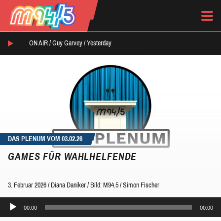
ON AIR /
Guy Garvey
/
Yesterday
DAS PLENUM VOM 03.02.26
GAMES FÜR WAHLHELFENDE
3. Februar 2026
/
Diana Daniker
/
Bild: M94.5 / Simon Fischer
Audio-
00:00
00:00
Player