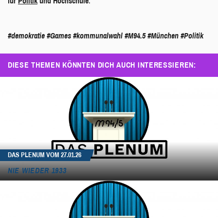
für
Politik
und Hochschule
.
#demokratie
#Games
#kommunalwahl
#M94.5
#München
#Politik
DIESE THEMEN KÖNNTEN DICH AUCH INTERESSIEREN:
DAS PLENUM VOM 27.01.26
NIE WIEDER 1933