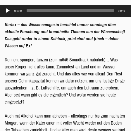
Audio-
00:00
00:00
Player
Kortex – das Wissensmagazin berichtet immer sonntags über
aktuelle Forschung und brandheiße Themen aus der Wissenschaft.
Das geht runter in einem Schluck, prickelnd und frisch – daher:
Wissen auf Ex!
Rennen, springen, tanzen (zum m945-Soundtrack natürlich)… Was
unser Körper nicht alles kann. Zumindest an Land und im Wasser
kommen wir ganz gut zurecht. Und das alles wie von allein! Den Rest
unserer Gehirnkapazität können wir dafür nutzen, um uns lustige Dinge
auszudenken – z. B. Luftschiffe, um auch den Luftraum zu erobern.
Aber seit wann gibt es die eigentlich? Und wofür werden sie heute
eingesetzt?
Auch mit Alkohol kann man abheben – allerdings nur bis zum nächsten
Morgen, wenn der Kater einen mit voller Wucht wieder auf den Boden
der Tatsachen zurückholt. Und je älter man wird, desto weniger verträgt