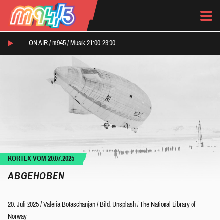
ON AIR /
m945
/
Musik 21:00-23:00
KORTEX VOM 20.07.2025
ABGEHOBEN
20. Juli 2025
/
Valeria Botaschanjan
/
Bild: Unsplash / The National Library of
Norway