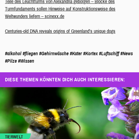
Teile des Leuchtturms von Alexandria geborgen – Blöcke des
Turmfundaments sollen Hinweise auf Konstruktionsweise des
Weltwunders liefern – scinexx.de
Centuries-old DNA reveals origins of Greenland’s unique dogs
#alkohol
#fliegen
#Gehirnwäsche
#Kater
#Kortex
#Luftschiff
#News
#Pilze
#Wissen
DIESE THEMEN KÖNNTEN DICH AUCH INTERESSIEREN:
TIERWELT