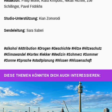
Redaktion
: Philip Moser, Klara Krmpotic, Niklas Richter, Zoe
Schillinger, Pavel Fridrikhs
Studio-Unterstützung:
Kian Zomorodi
Sendeleitung
: Sara Saberi
#alkohol
#Attribution
#Drogen
#Geschichte
#Hitze
#Hitzeschutz
#Klimawandel
#Kortex
#lekker
#Medizin
#Schmerz
#Sommer
#Sonne
#Sprache
#stadtplanung
#Wissen
#Wissenschaft
DIESE THEMEN KÖNNTEN DICH AUCH INTERESSIEREN: