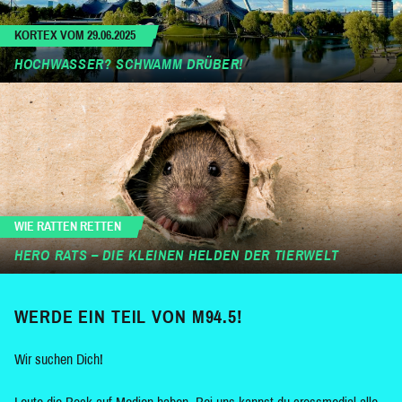
KORTEX VOM 29.06.2025
HOCHWASSER? SCHWAMM DRÜBER!
WIE RATTEN RETTEN
HERO RATS – DIE KLEINEN HELDEN DER TIERWELT
WERDE EIN TEIL VON M94.5!
Wir suchen Dich!