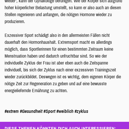
wieder“, kann der Gynäkologe beruhigen. Wie der Körper sich aufgrund
hoher körperlicher Belastung umstellt, so kann er also auch an diesen
Stellen regenieren und anfangen, die nötigen Hormone wieder zu
produzieren.
Exzessiver Sport schädigt also in den allermeisten Fällen nicht
dauerhaft den Hormonhaushalt. Extremsport macht es allerdings
möglich, dass Sportlerinnen für einen bestimmten Zeitraum keine
Menstruation haben und dadurch unfruchtbar sind. So wie der
individuelle Zyklus der Frau ist aber eben auch die Zeitspanne
individuell, bis sich der Zyklus nach einer exzessiven Trainingszeit
wieder zurückbildet. Deswegen ist es wichtig, dem eigenen Körper die
nötige Zeit zur Regeneration zu geben und auf eine bewusste
energieliefernde Ernährung zu achten.
#extrem
#Gesundheit
#Sport
#weiblich
#zyklus
DIESE THEMEN KÖNNTEN DICH AUCH INTERESSIEREN: