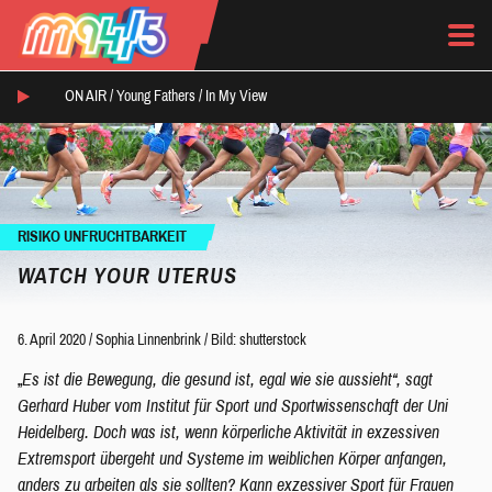
ON AIR /
Young Fathers
/
In My View
RISIKO UNFRUCHTBARKEIT
WATCH YOUR UTERUS
6. April 2020
/
Sophia Linnenbrink
/
Bild: shutterstock
„
Es ist die Bewegung, die gesund ist, egal wie sie aussieht“, sagt
Gerhard Huber vom Institut für Sport und Sportwissenschaft der Uni
Heidelberg.
Doch was ist, wenn körperliche Aktivität in exzessiven
Extremsport übergeht und Systeme im weiblichen Körper anfangen,
anders zu arbeiten als sie sollten? Kann exzessiver Sport für Frauen