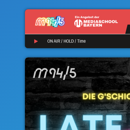
ON AIR /
HOLD
/
Time