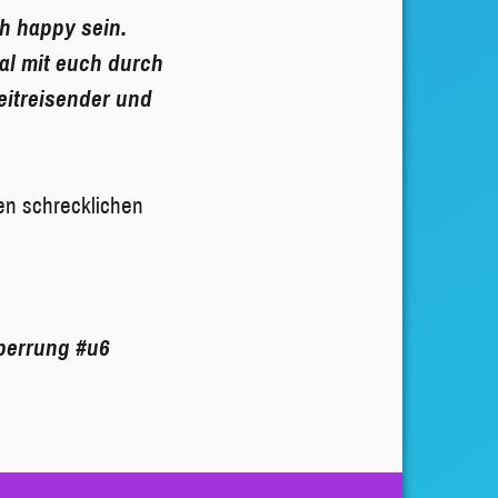
h happy sein.
al mit euch durch
eitreisender und
en schrecklichen
perrung
#u6