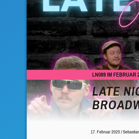
LN089 IM FEBRUAR 
LATE NI
BROAD
17. Februar 2025
/
Sebastian