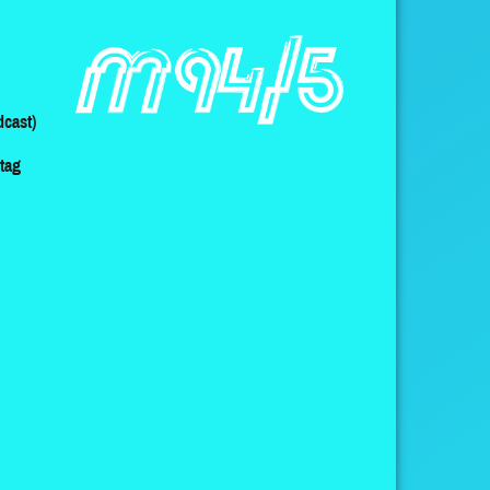
cast)
ltag