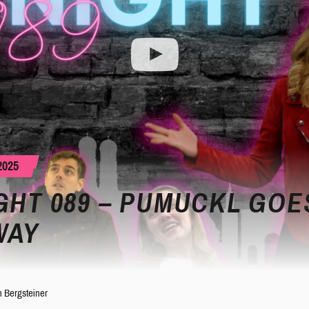
2025
GHT 089 – PUMUCKL GOE
WAY
 Bergsteiner