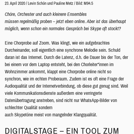
23. April 2020
/
Levin Schön
und
Pauline Metz
/
Bild: M94.5
Chöre, Orchester und auch kleinere Ensembles
müssen
regelmäßi
g
proben – jetzt eben online. Aber ist das überhaupt
möglich, wenn schon ein normales Gespräch bei Skype oft
stock
t
?
Eine Chorprobe auf Zoom. Was klingt, wie ein aufgebrachtes
Durcheinander, soll eigentlich eine synchrone Melodie sein. Schuld
daran ist das Internet. Durch die Latenz, d.h. die Dauer bis der Ton, der
bei einem vor dem Laptop entsteht, bei den Chorleiter*innen im
Wohnzimmer ankommt, klappt eine Chorprobe online nicht so
synchron, wie im echten Proberaum. Zudem ist es oft eine Frage der
Audioqualität und der Internetverbindung, ob diese gut genug sind. Weil
viele Kommunikationsdienste außerdem eine verringerte
Datenübertragung anstreben, sind nicht nur WhatsApp-Bilder von
schlechter Qualität sondern
auch Skypetöne meist von mangelnder Klangqualität.
DIGITALSTAGE – EIN TOOL ZUM