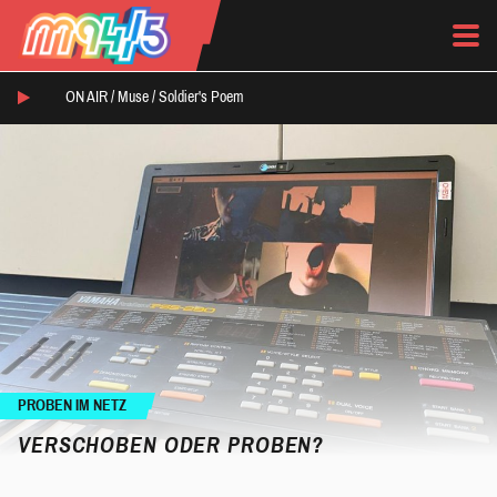
ON AIR /
Muse
/
Soldier's Poem
PROBEN IM NETZ
VERSCHOBEN ODER PROBEN?