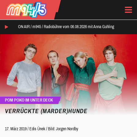
ON AIR /
m945
/
Radiobühne vom 06.08.2026 mit Anna Guhling
POM POKO IM UNTER DECK
VERRÜCKTE (MARDER)HUNDE
17. März 2019
/
Edis Ünek
/
Bild: Jorgen Nordby