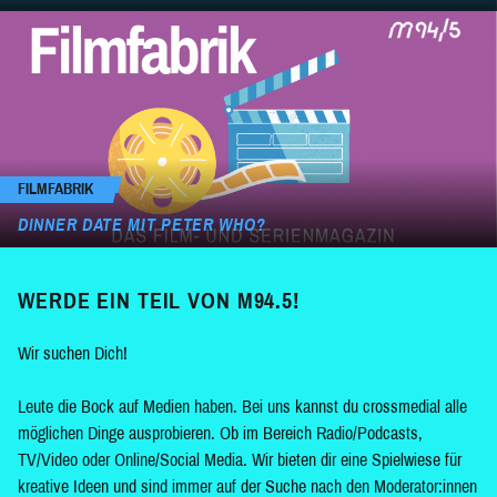
FILMFABRIK
DINNER DATE MIT PETER WHO?
WERDE EIN TEIL VON M94.5!
Wir suchen Dich!
Leute die Bock auf Medien haben. Bei uns kannst du crossmedial alle
möglichen Dinge ausprobieren. Ob im Bereich Radio/Podcasts,
TV/Video oder Online/Social Media. Wir bieten dir eine Spielwiese für
kreative Ideen und sind immer auf der Suche nach den Moderator:innen