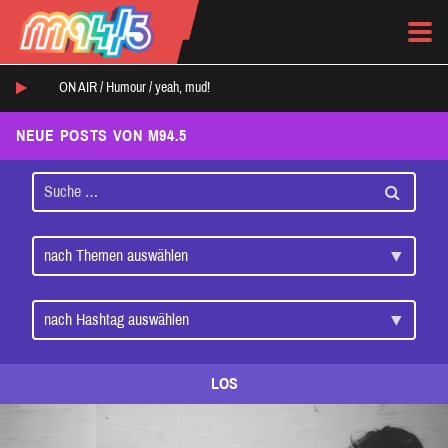
ON AIR /
Humour
/
yeah, mud!
NEUE POSTS VON M94.5
LOS