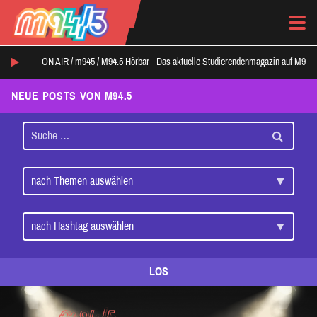
ON AIR /
m945
/
M94.5 Hörbar - Das aktuelle Studierendenmagazin auf M94.5
NEUE POSTS VON M94.5
LOS