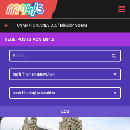
ON AIR /
FONTAINES D.C.
/
Television Screens
NEUE POSTS VON M94.5
LOS