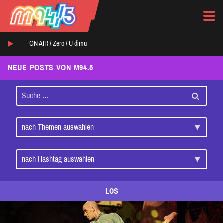
ON AIR /
Zero
/
U dimu
NEUE POSTS VON M94.5
LOS