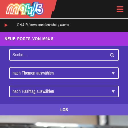
ON AIR /
mynameisleonidas
/
waves
NEUE POSTS VON M94.5
LOS