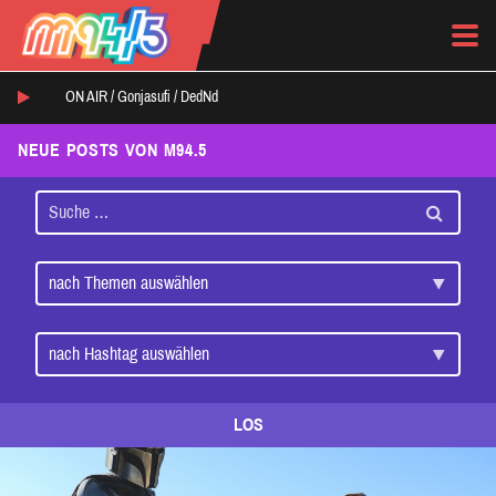
ON AIR /
Gonjasufi
/
DedNd
NEUE POSTS VON M94.5
LOS