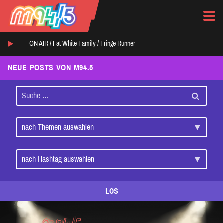
ON AIR /
Fat White Family
/
Fringe Runner
NEUE POSTS VON M94.5
LOS