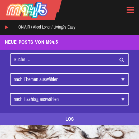
ON AIR /
Aloof Loner
/
Living?s Easy
NEUE POSTS VON M94.5
LOS