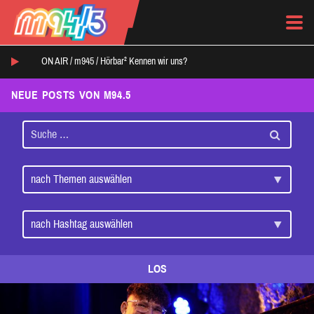
ON AIR /
m945
/
Hörbar² Kennen wir uns?
NEUE POSTS VON M94.5
LOS