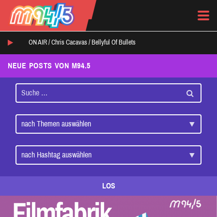
ON AIR /
Chris Cacavas
/
Bellyful Of Bullets
NEUE POSTS VON M94.5
LOS