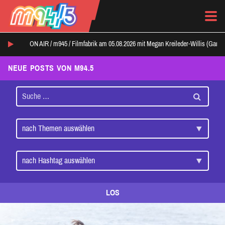
ON AIR /
m945
/
Filmfabrik am 05.08.2026 mit Megan Kreileder-Willis (Ganz
NEUE POSTS VON M94.5
LOS