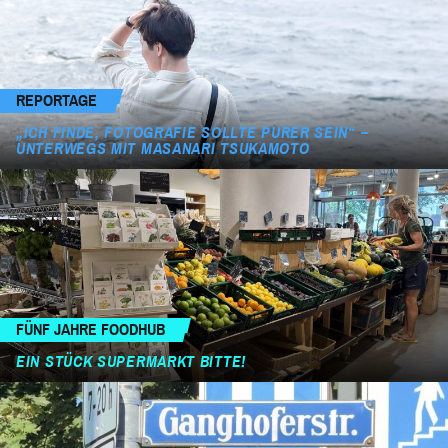
REPORTAGE
„ICH FINDE, FOTOGRAFIE SOLLTE PURER SEIN“ –
UNTERWEGS MIT MASANARI TSUKAMOTO
FÜNF JAHRE FOODHUB
EIN STÜCK SUPERMARKT BITTE!