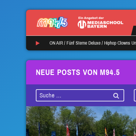
ON AIR /
Fünf Sterne Deluxe
/
Hiphop Clowns Un
NEUE POSTS VON M94.5