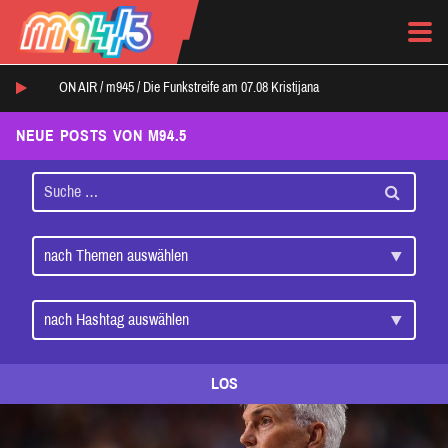
ON AIR /
m945
/
Die Funkstreife am 07.08 Kristijana
NEUE POSTS VON M94.5
LOS