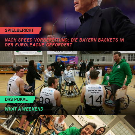
SPIELBERICHT
NACH SPEED-VORBEREITUNG: DIE BAYERN BASKETS IN
DER EUROLEAGUE GEFORDERT
DRS POKAL
WHAT A WEEKEND