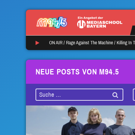
ON AIR /
Rage Against The Machine
/
Killing In
NEUE POSTS VON M94.5