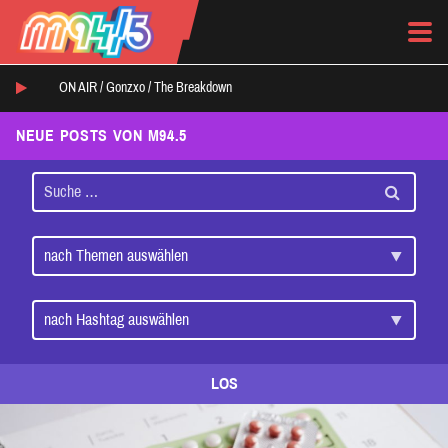
ON AIR /
Gonzxo
/
The Breakdown
NEUE POSTS VON M94.5
LOS