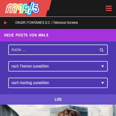
ON AIR /
FONTAINES D.C.
/
Television Screens
NEUE POSTS VON M94.5
LOS